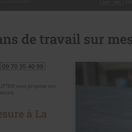
Lun - Ven
09h
ans de travail sur mes
e
09 70 35 40 99
 LITTERI vous propose son
mesure.
esure à La